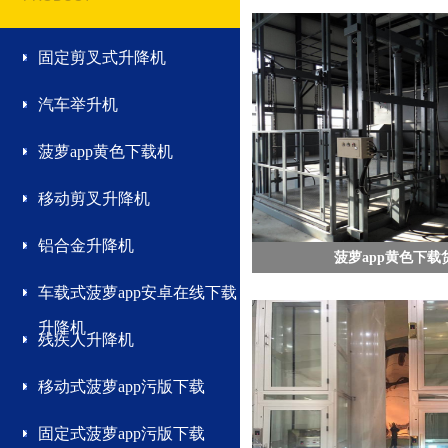
固定剪叉式升降机
汽车举升机
菠萝app黄色下载机
移动剪叉升降机
铝合金升降机
菠萝app黄色下载
车载式菠萝app安卓在线下载
升降机
残疾人升降机
移动式菠萝app污版下载
固定式菠萝app污版下载