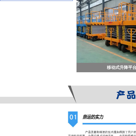
移动式升降平