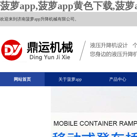
菠萝app,菠萝app黄色下载,菠
欢迎来到济南菠萝app升降机械有限公司。
网站首页
关于菠萝app
产品中心
联系菠萝app